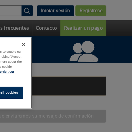
Iniciar sesión
Regístrese
s frecuentes
Contacto
Realizar un pago
s to enable our
licking “Accept
t more about the
e cookie
 visit our
all cookies
 que enviaremos su mensaje de confirmación