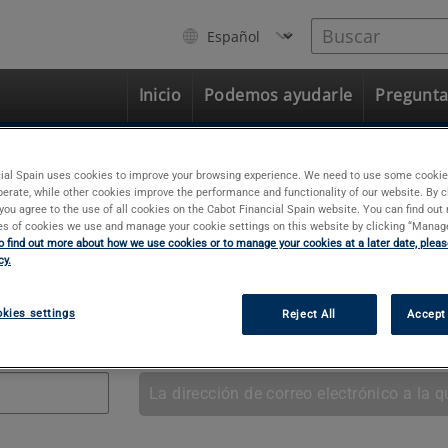
Buscar
My
Inicio
Podemos ayudarle
Pregunta
ial Spain uses cookies to improve your browsing experience. We need to use some cookie
perate, while other cookies improve the performance and functionality of our website. By c
, you agree to the use of all cookies on the Cabot Financial Spain website. You can find ou
pes of cookies we use and manage your cookie settings on this website by clicking “Manag
o find out more about how we use cookies or to manage your cookies at a later date, please
cy.
kies settings
Reject All
Accept 
La dirección de correo electrónico a la