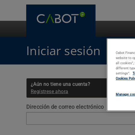
Iniciar sesión
Cabot Financial Spain
Cabot Financ
website to o
all cookies”
different ty
settings”.
T
Cookies Poli
¿Aún no tiene una cuenta?
Regístrese ahora
Manage coo
Dirección de correo electrónico
NECESARIO