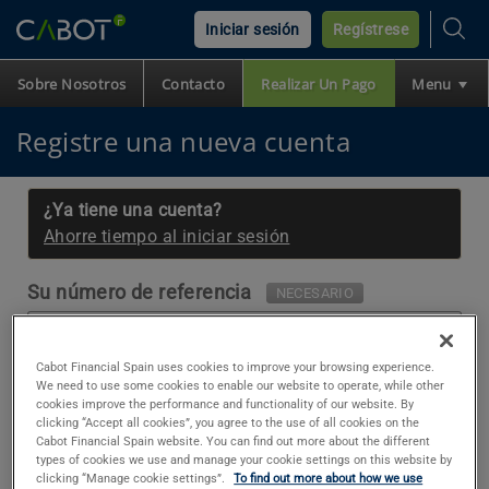
Iniciar sesión
Regístrese
Sobre Nosotros
Contacto
Realizar Un Pago
Menu
Preguntas Frecuentes
Podemos Ayudarle
English
Inicio
Registre una nueva cuenta
Cabot
¿Ya tiene una cuenta?
Ahorre tiempo al iniciar sesión
Financial
Su número de referencia
NECESARIO
Spain
Cabot Financial Spain uses cookies to improve your browsing experience.
We need to use some cookies to enable our website to operate, while other
Puede encontrar su número de referencia en la
cookies improve the performance and functionality of our website. By
carta que le hemos enviado.
clicking “Accept all cookies”, you agree to the use of all cookies on the
Cabot Financial Spain website. You can find out more about the different
types of cookies we use and manage your cookie settings on this website by
Nombre
NECESARIO
clicking “Manage cookie settings”.
To find out more about how we use